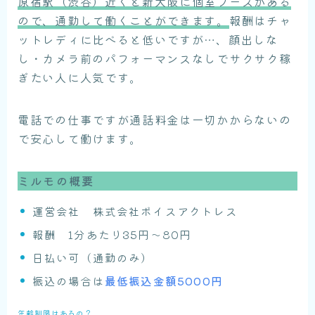
原宿駅（渋谷）近くと新大阪に個室ブースがある
ので、通勤して働くことができます。
報酬はチャ
ットレディに比べると低いですが…、顔出しな
し・カメラ前のパフォーマンスなしでサクサク稼
ぎたい人に人気です。
電話での仕事ですが通話料金は一切かからないの
で安心して働けます。
ミルモの概要
運営会社 株式会社ボイスアクトレス
報酬 1分あたり35円〜80円
日払い可（通勤のみ）
振込の場合は
最低振込金額5000円
年齢制限はあるの？