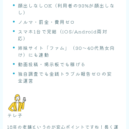
顔出しなしOK（利用者の93%が顔出しな
し）
ノルマ・罰金・費用ゼロ
スマホ1台で完結（iOS/Android両対
応）
姉妹サイト「ファム」（30〜40代熟女向
け）にも連動
動画投稿・掲示板でも稼げる
独自調査でも金銭トラブル報告ゼロの安
全運営
テレ子
18年の老舗というのが安心ポイントですね！長く運