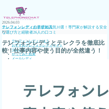
2026.04.03
テレフォンレディの基礎知識
テレフォンレディおすすめ人気10選！専門家が解説する安全
PR
な選び方と経験者26人の口コミ
テレフォンレディとは？
テレフォンレディとテレクラを徹底比
おすすめテレフォンレディサイト
較！仕事内容や使う目的が全然違う！
テレレのノウハウ
やってみた結果
メールレディ
チャットレディ
MENU
テレフォンレディとは？
おすすめテレフォンレディサイト
テレレのノウハウ
やってみた結果
メールレディ