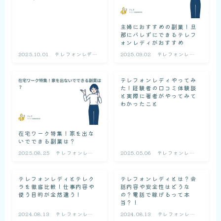
主婦におすすめの副業！旦
那にバレずにできるテレフ
ォンレディがおすすめ
2025.10.01
テレフォンレディ
2025.09.02
テレフォンレデ
の基礎知識
ィの基礎知識
テレフォンレディやってみ
た！経験者の口コミ体験談
と実際に著者がやってみて
わかったこと
在宅ワーク特集！家を出な
いでできる副業は？
2025.08.25
テレフォンレデ
2025.05.06
テレフォンレデ
ィの基礎知識
ィの基礎知識
テレフォンレディとテレク
テレフォンレディとは？会
ラを徹底比較！仕事内容や
話内容や安全性はどうな
使う目的が全然違う！
の？電話で稼げるって本
当？！
2024.08.13
テレフォンレデ
2024.08.13
テレフォンレデ