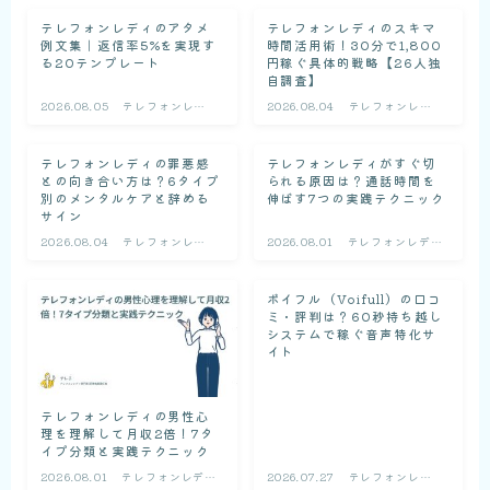
テレフォンレディのアタメ
テレフォンレディのスキマ
例文集｜返信率5%を実現す
時間活用術！30分で1,800
る20テンプレート
円稼ぐ具体的戦略【26人独
自調査】
2026.08.05
テレフォンレデ
2026.08.04
テレフォンレデ
ィの基礎知識
ィの基礎知識
テレフォンレディの罪悪感
テレフォンレディがすぐ切
との向き合い方は？6タイプ
られる原因は？通話時間を
別のメンタルケアと辞める
伸ばす7つの実践テクニック
サイン
2026.08.04
テレフォンレデ
2026.08.01
テレフォンレディ
ィの基礎知識
の基礎知識
ボイフル（Voifull）の口コ
ミ・評判は？60秒持ち越し
システムで稼ぐ音声特化サ
イト
テレフォンレディの男性心
理を理解して月収2倍！7タ
イプ分類と実践テクニック
2026.08.01
テレフォンレディ
2026.07.27
テレフォンレデ