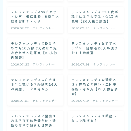
の基礎知識
ィの基礎知識
テレフォンレディvsチャッ
テレフォンレディで20代が
トレディ徹底比較！8項目比
稼ぐには？大学生・OL別の
較と診断チェック
戦略【26人独自調査】
2026.07.25
テレフォンレデ
2026.07.25
テレフォンレデ
ィの基礎知識
ィの基礎知識
テレフォンレディの掛け持
テレフォンレディおすすめ
ちで月10万稼ぐ方法は？組
アプリ！経験者26人が使う
み合わせと注意点【26人独
おすすめ厳選
自調査】
2026.07.25
テレフォンレデ
2026.07.24
テレフォンレデ
ィの基礎知識
ィの基礎知識
テレフォンレディの在宅は
テレフォンレディの通勤と
本当に稼げる？経験者26人
は？在宅との違い・全国事
の実態データと稼ぎ方
務所・稼ぎ方【26人独自調
査】
2026.07.21
テレフォンレディ
2026.07.19
テレフォンレディ
の基礎知識
の基礎知識
テレフォンレディに面接は
テレフォンレディは顔出し
ある？在宅は登録だけ・通
なしで稼げる？
勤も簡単な顔合わせ普通！