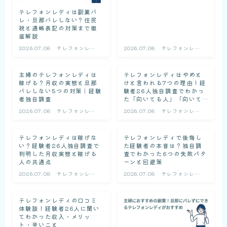
テレフォンレディは副業バ
レ・旦那バレしない？住民
税と通帳表記の対策まで徹
底解説
2026.07.08
テレフォンレデ
2026.07.08
テレフォンレデ
ィの基礎知識
ィの基礎知識
主婦のテレフォンレディは
テレフォンレディはやめと
稼げる？月収の実態と旦那
けと言われる7つの理由！経
バレしない5つの対策｜経験
験者26人独自調査でわかっ
者独自調査
た「向いてる人」「向いて
ない人」の見分け方
2026.07.08
テレフォンレデ
2026.07.08
テレフォンレデ
ィの基礎知識
ィの基礎知識
テレフォンレディは稼げな
テレフォンレディで後悔し
い？経験者26人独自調査で
た経験者の本音は？独自調
判明した月収実態と稼げる
査でわかった6つの失敗パタ
人の共通点
ーンと回避策
2026.07.08
テレフォンレデ
2026.07.08
テレフォンレデ
ィの基礎知識
ィの基礎知識
テレフォンレディの口コミ
体験談！経験者26人に聞い
てわかった収入・メリッ
ト・辛いこと