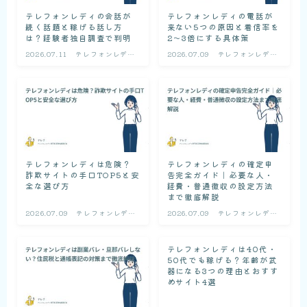
テレフォンレディの会話が
テレフォンレディの電話が
続く話題と稼げる話し方
来ない5つの原因と着信率を
は？経験者独自調査で判明
2〜3倍にする具体策
2026.07.11
テレフォンレディ
2026.07.09
テレフォンレディ
の基礎知識
の基礎知識
テレフォンレディは危険？
テレフォンレディの確定申
詐欺サイトの手口TOP5と安
告完全ガイド｜必要な人・
全な選び方
経費・普通徴収の設定方法
まで徹底解説
2026.07.09
テレフォンレディ
2026.07.09
テレフォンレディ
の基礎知識
の基礎知識
テレフォンレディは40代・
50代でも稼げる？年齢が武
器になる3つの理由とおすす
めサイト4選