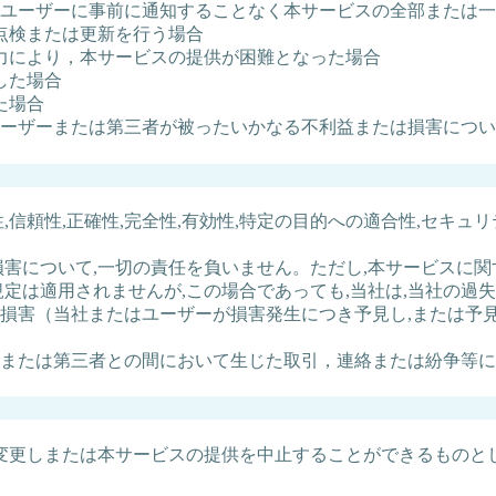
ユーザーに事前に通知することなく本サービスの全部または一
点検または更新を行う場合
力により，本サービスの提供が困難となった場合
した場合
た場合
ーザーまたは第三者が被ったいかなる不利益または損害につい
信頼性,正確性,完全性,有効性,特定の目的への適合性,セキュ
損害について,一切の責任を負いません。ただし,本サービスに
規定は適用されませんが,この場合であっても,当社は,当社の
損害（当社またはユーザーが損害発生につき予見し,または予
または第三者との間において生じた取引，連絡または紛争等に
変更しまたは本サービスの提供を中止することができるものと