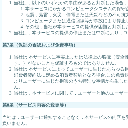
当社は，以下のいずれかの事由があると判断した場合，
本サービスにかかるコンピュータシステムの保守
地震，落雷，火災，停電または天災などの不可抗
コンピュータまたは通信回線等が事故により停止
その他，当社が本サービスの提供が困難と判断し
当社は，本サービスの提供の停止または中断により，ユ
第7条（保証の否認および免責事項）
当社は,本サービスに事実上または法律上の瑕疵（安全性,
す。）がないことを保証するものではありません。
当社は,本サービスによってユーザーに生じたあらゆる
消費者契約法に定める消費者契約となる場合,この免責
よりユーザーに生じた損害のうち特別な事情から生じた
ん。
当社は，本サービスに関して，ユーザーと他のユーザー
第8条（サービス内容の変更等）
当社は，ユーザーに通知することなく，本サービスの内容を
負いません。