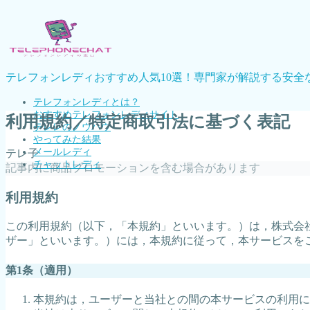
テレフォンレディおすすめ人気10選！専門家が解説する安全
テレフォンレディとは？
おすすめテレフォンレディサイト
利用規約／特定商取引法に基づく表記
テレレのノウハウ
やってみた結果
メールレディ
テレ子
チャットレディ
記事内に商品プロモーションを含む場合があります
利用規約
MENU
この利用規約（以下，「本規約」といいます。）は，株式会社
テレフォンレディとは？
ザー」といいます。）には，本規約に従って，本サービスを
おすすめテレフォンレディサイト
テレレのノウハウ
第1条（適用）
やってみた結果
メールレディ
本規約は，ユーザーと当社との間の本サービスの利用に
チャットレディ