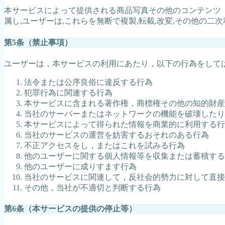
本サービスによって提供される商品写真その他のコンテンツ
属し,ユーザーは,これらを無断で複製,転載,改変,その他の二
第5条（禁止事項）
ユーザーは，本サービスの利用にあたり，以下の行為をして
法令または公序良俗に違反する行為
犯罪行為に関連する行為
本サービスに含まれる著作権，商標権その他の知的財産
当社のサーバーまたはネットワークの機能を破壊したり
本サービスによって得られた情報を商業的に利用する行
当社のサービスの運営を妨害するおそれのある行為
不正アクセスをし，またはこれを試みる行為
他のユーザーに関する個人情報等を収集または蓄積する
他のユーザーに成りすます行為
当社のサービスに関連して，反社会的勢力に対して直接
その他，当社が不適切と判断する行為
第6条（本サービスの提供の停止等）