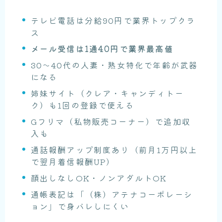
テレビ電話は分給90円で業界トップクラ
ス
メール受信は1通40円で業界最高値
30〜40代の人妻・熟女特化で年齢が武器
になる
姉妹サイト（クレア・キャンディトー
ク）も1回の登録で使える
Gフリマ（私物販売コーナー）で追加収
入も
通話報酬アップ制度あり（前月1万円以上
で翌月着信報酬UP）
顔出しなしOK・ノンアダルトOK
通帳表記は「（株）アテナコーポレーシ
ョン」で身バレしにくい