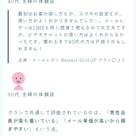
40代 主婦の体験談
最初はお客の探し方とか、スマホの設定とか、
使い方がよくわかりませんでした…。メールレ
ディはLINEと同じ感覚で使えるので大丈夫です
が、ビデオチャットの使い方はよくわからなか
ったです。慣れるまで40代の方は戸惑うかもし
れません！
出典：メールレディ Kawaii-Girl.JP グラン口コミ
30代 主婦の体験談
グランで共通して評価されているのは、「
男性会
員が落ち着いている
」「
メール単価が高いから稼
ぎやすい
」という点。